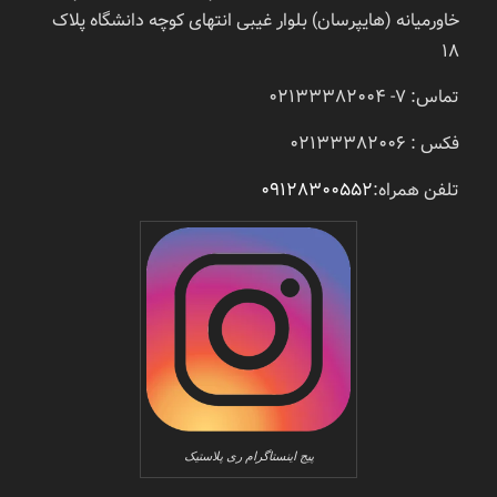
خاورمیانه (هایپرسان) بلوار غیبی انتهای کوچه دانشگاه پلاک
18
تماس: 7- 02133382004
فکس : 02133382006
تلفن همراه:
09128300552
پیج اینستاگرام ری پلاستیک