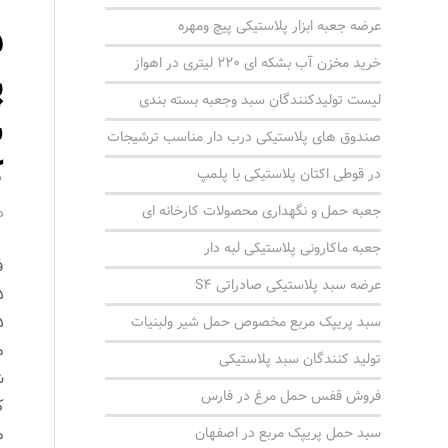
عرضه جعبه ابزار پلاستیکی پیچ ومهره
ف
خرید مخزن آب بشکه ای 220 لیتری در اهواز
پ
لیست تولیدکنندگان سبد وجعبه بسته بندی
صندوق های پلاستیکی درب دار مناسب ترشیجات
ک
در قوطی اکتان پلاستیکی با پلمپ
جعبه حمل و نگهداری محصولات کارخانه ای
د
جعبه ماکارونی پلاستیکی لبه دار
ف
عرضه سبد پلاستیکی صادراتی S4
سبد پریپک مربع مخصوص حمل شیر ولبنیات
م
تولید کنندگان سبد پلاستیکی
ش
فروش قفس حمل مرغ در فارس
م
سبد حمل پریپک مربع در اصفهان