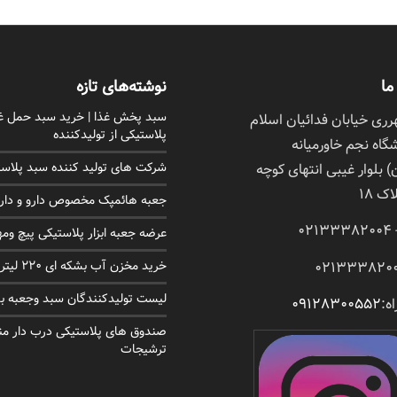
ما
نوشته‌های تازه
سبد پخش غذا | خرید سبد حمل غ
ی خیابان فدائیان اسلام
پلاستیکی از تولیدکننده
اه نجم خاورمیانه
 بلوار غیبی انتهای کوچه
شرکت های تولید کننده سبد پلاس
ک 18
جعبه هائمپک مخصوص دارو و دارو
عرضه جعبه ابزار پلاستیکی پیچ ومه
خرید مخزن آب بشکه ای 220 لیتری در اهواز
لیست تولیدکنندگان سبد وجعبه ب
ه:
09128300552
صندوق های پلاستیکی درب دار م
ترشیجات