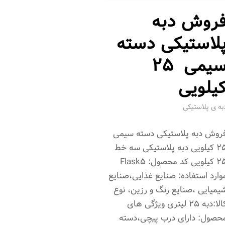
روش دبه
لاستیکی دسته
سیمی 25
یلویی
به ی پلاستیکی
روش دبه پلاستیکی دسته سیمی
25 کیلویی دبه پلاستیکی سه خط
25 کیلویی کد محصول: Flask5
وارد استفاده: صنایع غذایی،صنایع
یمیایی ،صنایع رنگ و رزین، نوع
کالا:دبه 25 لیتری ویژگی های
حصول: دارای درب پیچی،دسته