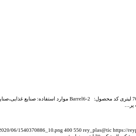
تولیدی بشکه پلاستیکی 70 لیتری خیار شور تولید بشکه پلاستیکی 70
s/2020/06/1540370886_10.png
400
550
rey_plas@tic
https://re