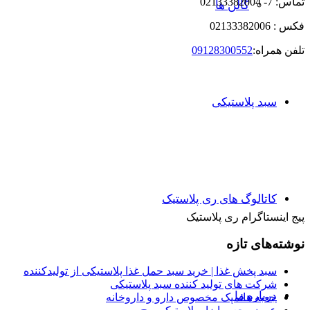
تماس: 7- 02133382004
گالن ها
فکس : 02133382006
تلفن همراه:
09128300552
سبد پلاستیکی
کاتالوگ های ری پلاستیک
پیج اینستاگرام ری پلاستیک
نوشته‌های تازه
سبد پخش غذا | خرید سبد حمل غذا پلاستیکی از تولیدکننده
شرکت های تولید کننده سبد پلاستیکی
درباره ما
جعبه هائمپک مخصوص دارو و داروخانه