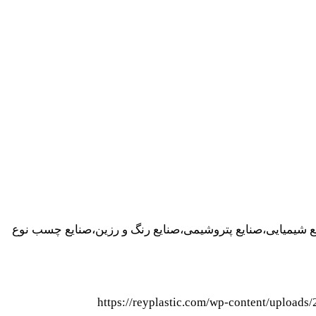
 لیتری کد محصول: Barrel6-2 موارد استفاده: صنایع غذایی،صنایع شیمیایی،صنایع پتروشیمی،صنایع رنگ و رزین،صنایع چسب نوع
https://reyplastic.com/wp-content/upload