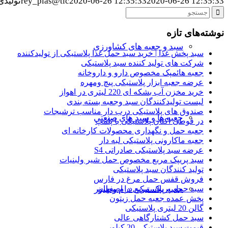
2020-06-26 12:35:33
2020-06-26 12:35:33
rey_plas@tic
تولیدی بشک
نوشته‌های تازه
سبد و جعبه های کشاورزی
سبد پخش غذا | خرید سبد حمل غذا پلاستیکی از تولیدکننده
شرکت های تولید کننده سبد پلاستیکی
جعبه هائمپک مخصوص دارو و داروخانه
عرضه جعبه ابزار پلاستیکی پیچ ومهره
خرید مخزن آب بشکه ای 220 لیتری در اهواز
لیست تولیدکنندگان سبد وجعبه بسته بندی
صندوق های پلاستیکی درب دار مناسب ترشیجات
جعبه ها و سبد های صنعتی
در قوطی اکتان پلاستیکی با پلمپ
جعبه حمل و نگهداری محصولات کارخانه ای
جعبه ماکارونی پلاستیکی لبه دار
عرضه سبد پلاستیکی صادراتی S4
سبد پریپک مربع مخصوص حمل شیر ولبنیات
تولید کنندگان سبد پلاستیکی
فروش قفس حمل مرغ در فارس
سبد حمل پریپک مربع در اصفهان
جعبه پلاستیکی دام وطیور
پخش عمده جعبه حمل زیتون
گالن 20 لیتری پلاستیکی
سبد حمل کشتارگاهی عالی
قیمت سبد پلاستیکی 20 کیلویی