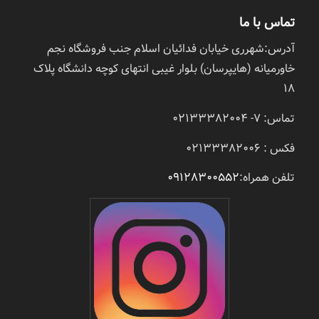
تماس با ما
آدرس:شهرری خیابان فدائیان اسلام جنب فروشگاه نجم
خاورمیانه (هایپرسان) بلوار غیبی انتهای کوچه دانشگاه پلاک
18
تماس: 7- 02133382004
فکس : 02133382006
تلفن همراه:
09128300552