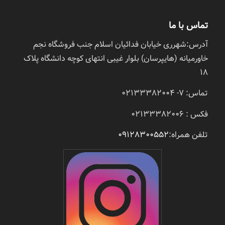
تماس با ما
آدرس:شهرری خیابان فدائیان اسلام جنب فروشگاه نجم
خاورمیانه (هایپرسان) بلوار غیبی انتهای کوچه دانشگاه پلاک
18
تماس: 7- 02133382004
فکس : 02133382006
تلفن همراه:
09128300552