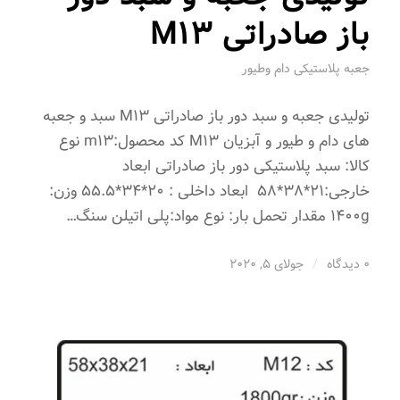
باز صادراتی M13
جعبه پلاستیکی دام وطیور
تولیدی جعبه و سبد دور باز صادراتی M13 سبد و جعبه
های دام و طیور و آبزیان M13 کد محصول:m13 نوع
کالا: سبد پلاستیکی دور باز صادراتی ابعاد
خارجی:21*38*58 ابعاد داخلی : 20*34*55.5 وزن:
1400g مقدار تحمل بار: نوع مواد:پلی اتیلن سنگ…
0 دیدگاه
/
جولای 5, 2020