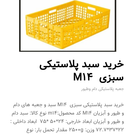
خرید سبد پلاستیکی
سبزی M14
جعبه پلاستیکی دام وطیور
خرید سبد پلاستیکی سبزی M14 سبد و جعبه های دام
و طیور و آبزیان M14 کد محصول:m14 نوع کالا: سبد دام
و طیور و آبزیان ابعاد خارجی: 24*50 *75 ابعاد داخلی :
22*37*72.7 وزن: 2500g مقدار تحمل بار: نوع