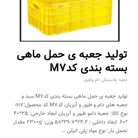
تولید جعبه ی حمل ماهی
بسته بندی کدM7
جعبه پلاستیکی دام وطیور
تولید جعبه ی حمل ماهی بسته بندی کدM7 سبد و
جعبه های دام و طیور و آبزیان کدM7 کد محصول:m7
نوع کالا: جعبه دامو طیور و آبزیان ابعاد خارجی: 25*40
*60 ابعاد داخلی : 24.2*36.7*58 وزن: 2300g مقدار
تحمل بار: نوع مواد:پلی اتیلن …