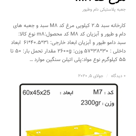
جعبه پلاستیکی دام وطیور
کارخانه سبد 2.5 کیلویی مرغ کد M8 سبد و جعبه های
دام و طیور و آبزیان کد M8 کد محصول:m8 نوع کالا:
سبد دامو طیور و آبزیان ابعاد خارجی: 31*40.5*61 ابعاد
داخلی : 30*38*57 وزن: 2600g مقدار تحمل بار: 50 تا
55 کیلوگرم نوع مواد:پلی اتیلن سنگین موارد …
0 دیدگاه
/
جولای 5, 2020