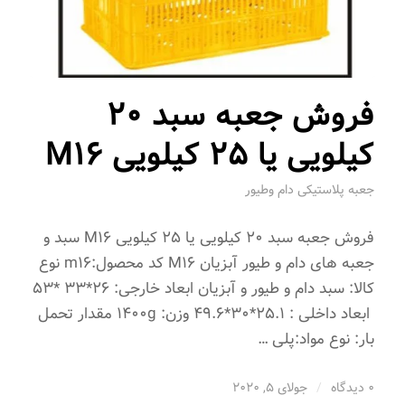
فروش جعبه سبد 20
کیلویی یا 25 کیلویی M16
جعبه پلاستیکی دام وطیور
فروش جعبه سبد 20 کیلویی یا 25 کیلویی M16 سبد و
جعبه های دام و طیور آبزیان M16 کد محصول:m16 نوع
کالا: سبد دام و طیور و آبزیان ابعاد خارجی: 26*33 *53
ابعاد داخلی : 25.1*30*49.6 وزن: 1400g مقدار تحمل
بار: نوع مواد:پلی …
0 دیدگاه
/
جولای 5, 2020