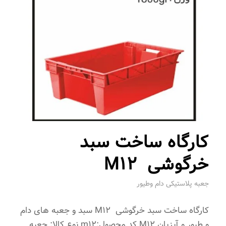
کارگاه ساخت سبد
خرگوشی M12
جعبه پلاستیکی دام وطیور
کارگاه ساخت سبد خرگوشی M12 سبد و جعبه های دام
و طیور و آبزیان M12 کد محصول:m12 نوع کالا: جعبه