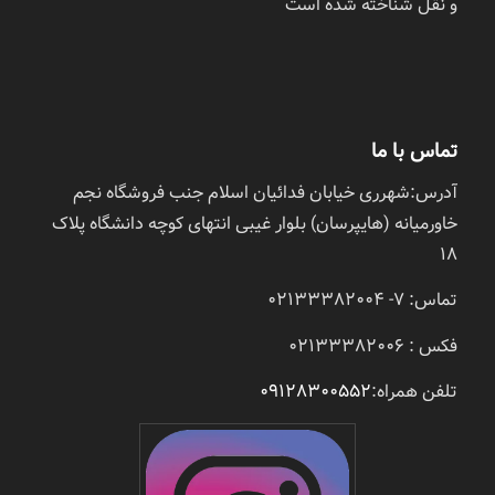
و نقل شناخته شده است
تماس با ما
آدرس:شهرری خیابان فدائیان اسلام جنب فروشگاه نجم
خاورمیانه (هایپرسان) بلوار غیبی انتهای کوچه دانشگاه پلاک
18
تماس: 7- 02133382004
فکس : 02133382006
تلفن همراه:
09128300552