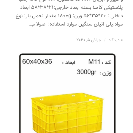
پلاستیکی کاملا بسته ابعاد خارجی:21*38*58 ابعاد
داخلی : 20*35*56 وزن: 1800g مقدار تحمل بار: نوع
مواد:پلی اتیلن سنگین موارد استفاده: اصولا م…
0 دیدگاه
/
جولای 5, 2020