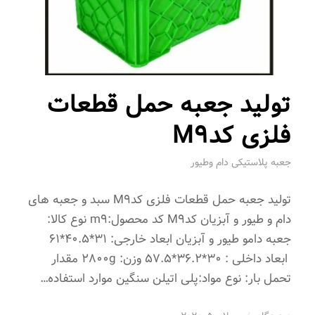
تولید جعبه حمل قطعات
فلزی کدM9
جعبه پلاستیکی دام وطیور
تولید جعبه حمل قطعات فلزی کدM9 سبد و جعبه های
دام و طیور و آبزیان کدM9 کد محصول:m9 نوع کالا:
جعبه دامو طیور و آبزیان ابعاد خارجی: 31*40.5*61
ابعاد داخلی : 30*36.2*57.5 وزن: 2800g مقدار
تحمل بار: نوع مواد:پلی اتیلن سنگین موارد استفاده…