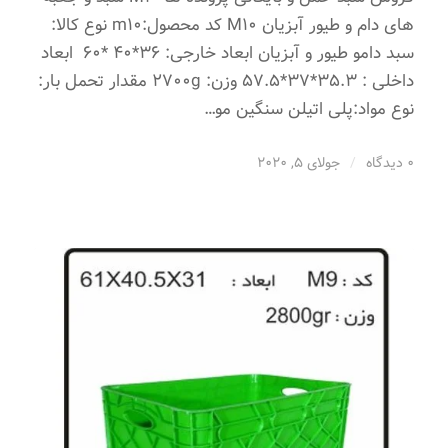
های دام و طیور آبزیان M10 کد محصول:m10 نوع کالا:
سبد دامو طیور و آبزیان ابعاد خارجی: 36*40 *60 ابعاد
داخلی : 35.3*37*57.5 وزن: 2700g مقدار تحمل بار:
نوع مواد:پلی اتیلن سنگین مو…
0 دیدگاه
/
جولای 5, 2020