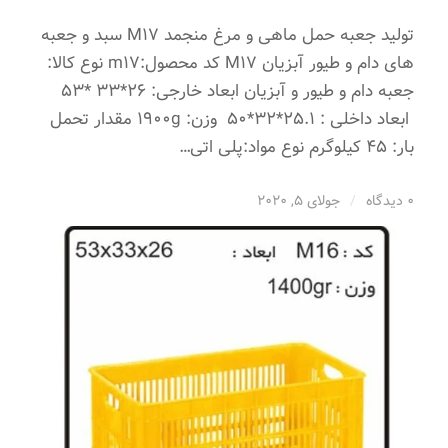
تولید جعبه حمل ماهی و مرغ منجمد M17 سبد و جعبه
های دام و طیور آبزیان M17 کد محصول:m17 نوع کالا:
جعبه دام و طیور و آبزیان ابعاد خارجی: 26*33 *53
ابعاد داخلی : 25.1*32*50 وزن: 1900g مقدار تحمل
بار: 45 کیلوگرم نوع مواد:پلی اتی…
0 دیدگاه
/
جولای 5, 2020