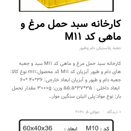
کارخانه سبد حمل مرغ و
ماهی کد M11
جعبه پلاستیکی دام وطیور
کارخانه سبد حمل مرغ و ماهی کد M11 سبد و جعبه
های دام و طیور آبزیان کد M11 کد محصول:m11 نوع کالا:
جعبه دام و طیور و آبزیان ابعاد خارجی: 36*40 *60
ابعاد داخلی : 35*37*55.5 وزن: 3000g مقدار تحمل
بار: نوع مواد:پلی اتیلن سنگین موار…
0 دیدگاه
/
جولای 5, 2020