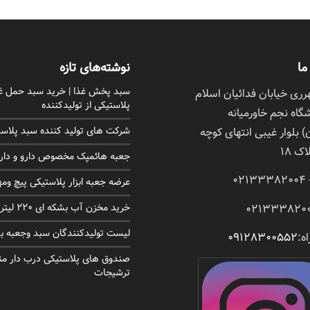
ما
نوشته‌های تازه
سبد پخش غذا | خرید سبد حمل غ
ی خیابان فدائیان اسلام
پلاستیکی از تولیدکننده
اه نجم خاورمیانه
 بلوار غیبی انتهای کوچه
شرکت های تولید کننده سبد پلاس
ک 18
جعبه هائمپک مخصوص دارو و دارو
عرضه جعبه ابزار پلاستیکی پیچ ومه
خرید مخزن آب بشکه ای 220 لیتری در اهواز
لیست تولیدکنندگان سبد وجعبه ب
ه:
09128300552
صندوق های پلاستیکی درب دار م
ترشیجات