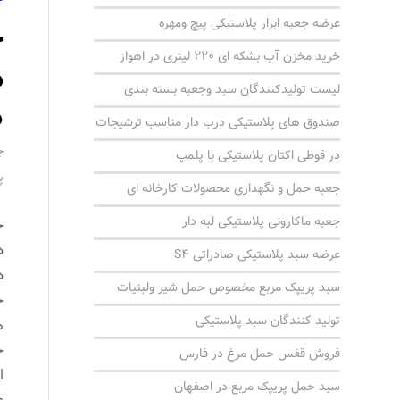
عرضه جعبه ابزار پلاستیکی پیچ ومهره
ج
خرید مخزن آب بشکه ای 220 لیتری در اهواز
م
لیست تولیدکنندگان سبد وجعبه بسته بندی
د
صندوق های پلاستیکی درب دار مناسب ترشیجات
ج
در قوطی اکتان پلاستیکی با پلمپ
پ
جعبه حمل و نگهداری محصولات کارخانه ای
جعبه ماکارونی پلاستیکی لبه دار
ج
د
عرضه سبد پلاستیکی صادراتی S4
د
سبد پریپک مربع مخصوص حمل شیر ولبنیات
ج
تولید کنندگان سبد پلاستیکی
م
ح
فروش قفس حمل مرغ در فارس
ا
سبد حمل پریپک مربع در اصفهان